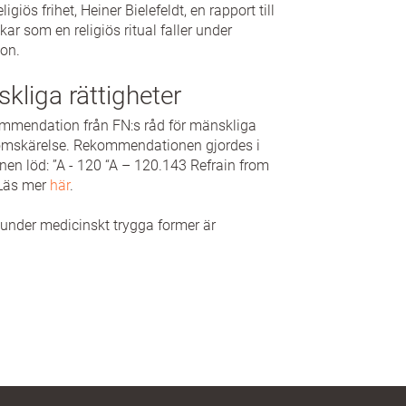
giös frihet, Heiner Bielefeldt, en rapport till
r som en religiös ritual faller under
ion.
liga rättigheter
kommendation från FN:s råd för mänskliga
ell omskärelse. Rekommendationen gjordes i
 löd: ”A - 120 “A – 120.143 Refrain from
 Läs mer
här
.
 under medicinskt trygga former är