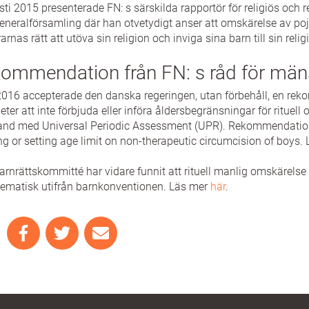
sti 2015 presenterade FN: s särskilda rapportör för religiös och reli
eneralförsamling där han otvetydigt anser att omskärelse av pojka
rarnas rätt att utöva sin religion och inviga sina barn till sin relig
ommendation från FN: s råd för mänsk
 2016 accepterade den danska regeringen, utan förbehåll, en re
heter att inte förbjuda eller införa åldersbegränsningar för ritu
nd med Universal Periodic Assessment (UPR). Rekommendationen
g or setting age limit on non-therapeutic circumcision of boys.
arnrättskommitté har vidare funnit att rituell manlig omskärelse
ematisk utifrån barnkonventionen. Läs mer
här
.