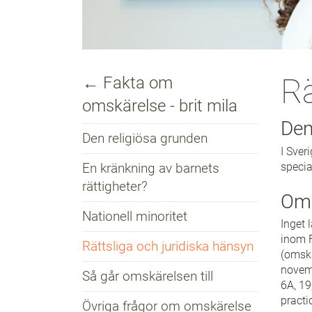
Rä
← Fakta om
omskärelse - brit mila
Den
Den religiösa grunden
I Sver
speci
En kränkning av barnets
rättigheter?
Oms
Nationell minoritet
Inget 
inom F
Rättsliga och juridiska hänsyn
(omskä
novemb
Så går omskärelsen till
6A, 19
practi
Övriga frågor om omskärelse