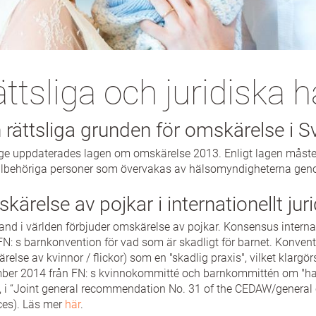
ttsliga och juridiska 
 rättsliga grunden för omskärelse i S
ige uppdaterades lagen om omskärelse 2013. Enligt lagen måste l
albehöriga personer som övervakas av hälsomyndigheterna gen
kärelse av pojkar i internationellt jur
land i världen förbjuder omskärelse av pojkar. Konsensus internati
N: s barnkonvention för vad som är skadligt för barnet. Konven
relse av kvinnor / flickor) som en "skadlig praxis", vilket kla
er 2014 från FN: s kvinnokommitté och barnkommittén om "harmfu
, i “Joint general recommendation No. 31 of the CEDAW/genera
ces). Läs mer
här
.