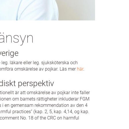
hänsyn
verige
eg. läkare eller leg. sjuksköterska och
omföra omskärelse av pojkar. Läs mer
här
.
idiskt perspektiv
onellt är att omskärelse av pojkar inte faller
tionen om barnets rättigheter inkluderar FGM
rgörs i en gemensam rekommendation av den 4
l practices” (kap. 2, 5, kap. 4,14, og kap.
l comment No. 18 of the CRC on harmful