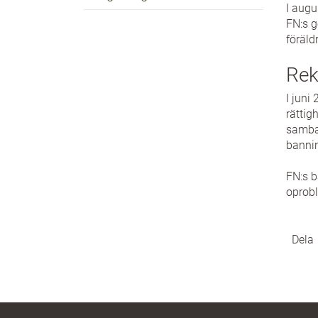
I augu
FN:s g
föräld
Rek
I juni
rättig
samba
bannin
FN:s b
oprobl
Dela