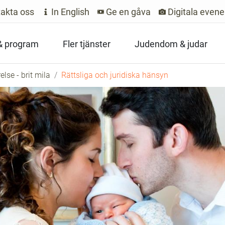
akta oss
In English
Ge en gåva
Digitala even
 & program
Fler tjänster
Judendom & judar
se - brit mila
Rättsliga och juridiska hänsyn