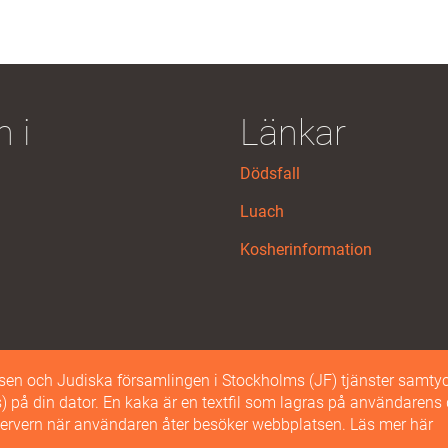
 i
Länkar
Dödsfall
Luach
Kosherinformation
n och Judiska församlingen i Stockholms (JF) tjänster samtyc
© 2026 Judiska Församlingen Stockholm | Alla rättigheter förbehålls.
es) på din dator. En kaka är en textfil som lagras på användarens 
servern när användaren åter besöker webbplatsen.
Läs mer här