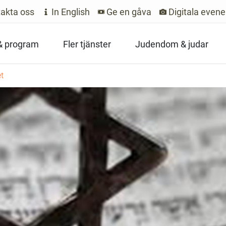
akta oss
In English
Ge en gåva
Digitala even
 & program
Fler tjänster
Judendom & judar
et