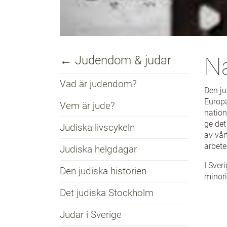
Na
← Judendom & judar
Vad är judendom?
Den ju
Europa
Vem är jude?
nation
ge det
Judiska livscykeln
av vår
arbete
Judiska helgdagar
I Sver
Den judiska historien
minori
Det judiska Stockholm
Judar i Sverige