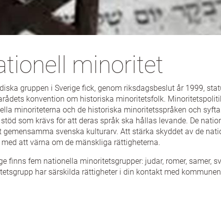
tionell minoritet
diska gruppen i Sverige fick, genom riksdagsbeslut år 1999, stat
rådets konvention om historiska minoritetsfolk. Minoritetspolit
ella minoriteterna och de historiska minoritetsspråken och syftar 
 stöd som krävs för att deras språk ska hållas levande. De nation
t gemensamma svenska kulturarv. Att stärka skyddet av de nation
 med att värna om de mänskliga rättigheterna.
ige finns fem nationella minoritetsgrupper: judar, romer, samer, s
tetsgrupp har särskilda rättigheter i din kontakt med kommunen