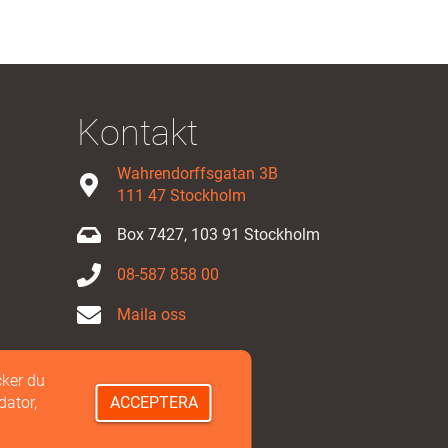
Kontakt
Wahrendorffsgatan 3B
111 47 Stockholm
Box 7427, 103 91 Stockholm
08-587 858 00
Maila oss
ker du
dator,
ACCEPTERA