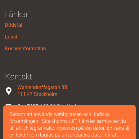
Länkar
Dödsfall
Luach
Kosherinformation
Kontakt
Wahrendorffsgatan 3B
111 47 Stockholm
Box 7427, 103 91 Stockholm
Genom att använda webbplatsen och Judiska
08-587 858 00
församlingen i Stockholms (JF) tjänster samtycker du
till att JF lagrar kakor (cookies) på din dator. En kaka är
Maila oss
en textfil som lagras på användarens dator, för att