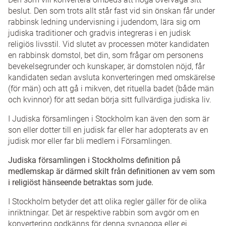
beslut. Den som trots allt står fast vid sin önskan får under
Judiska inriktningar
rabbinsk ledning undervisning i judendom, lära sig om
judiska traditioner och gradvis integreras i en judisk
Nationell minoritet
religiös livsstil. Vid slutet av processen möter kandidaten
en rabbinsk domstol, bet din, som frågar om personens
Mikve - rituellt bad
bevekelsegrunder och kunskaper, är domstolen nöjd, får
kandidaten sedan avsluta konverteringen med omskärelse
Den skriftliga läran
(för män) och att gå i mikven, det rituella badet (både män
och kvinnor) för att sedan börja sitt fullvärdiga judiska liv.
Fakta om omskärelse - brit mila
I Judiska församlingen i Stockholm kan även den som är
son eller dotter till en judisk far eller har adopterats av en
judisk mor eller far bli medlem i Församlingen.
Judiska församlingen i Stockholms definition på
medlemskap är därmed skilt från definitionen av vem som
i religiöst hänseende betraktas som jude.
I Stockholm betyder det att olika regler gäller för de olika
inriktningar. Det är respektive rabbin som avgör om en
konvertering godkänns för denna synagoga eller ej.