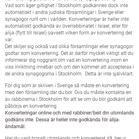
Vad som äger giltighet i Stockholm godkännes dock inte
automatiskt i andra judiska församlingar i Sverige eller
synagogor runt om i världen. Konverteringar är heller inte
automatiskt godkända av överrabbinatet i Israel, eller för
alija (flytt till Israel) oavsett vilken form av konvertering det
var.
Det skiljer sig också vad olika församlingar eller synagogor
godtar som konvertering. Det är därför mycket viktigt att du
informerar dig noggrant om vad en konvertering inom en
viss inriktning innebär och om den kommer att accepteras i
de andra synagogorna i Stockholm. Detta är inte självklart.
För dig som är skriven i Sverige så måste en konvertering
med den församling där du bor. Dvs du måste kontakta en
av rabbinerna i Stockholm för att se om du blir godkänt att
påbörja en konvertering.
Konverteringar online och med rabbiner/beit din utomlands
godkäns inte. Dessa är heller inte godkända för alija-
ändamål.
Har du varit bosatt utomlands och konverterat då, ber vi