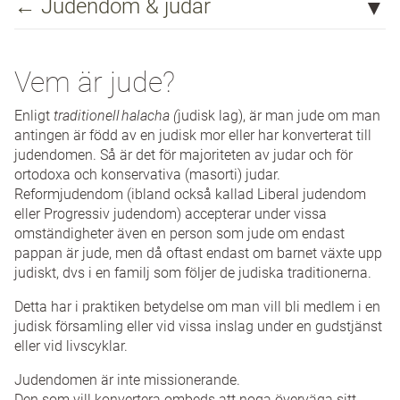
← Judendom & judar
Vad är judendom?
Vem är jude?
Vem är jude?
Enligt
traditionell halacha (
judisk lag), är man jude om man
Judiska livscykeln
antingen är född av en judisk mor eller har konverterat till
judendomen. Så är det för majoriteten av judar och för
Judiska helgdagar
ortodoxa och konservativa (masorti) judar.
Reformjudendom (ibland också kallad Liberal judendom
Den judiska historien
eller Progressiv judendom) accepterar under vissa
omständigheter även en person som jude om endast
Det judiska Stockholm
pappan är jude, men då oftast endast om barnet växte upp
judiskt, dvs i en familj som följer de judiska traditionerna.
Judar i Sverige
Detta har i praktiken betydelse om man vill bli medlem i en
Antisemitism/judehat
judisk församling eller vid vissa inslag under en gudstjänst
eller vid livscyklar.
Vad innebär kosher?
Judendomen är inte missionerande.
Judar och landet Israel
Den som vill konvertera ombeds att noga överväga sitt