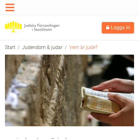
Logga in
Start
Judendom & judar
Vem är jude?