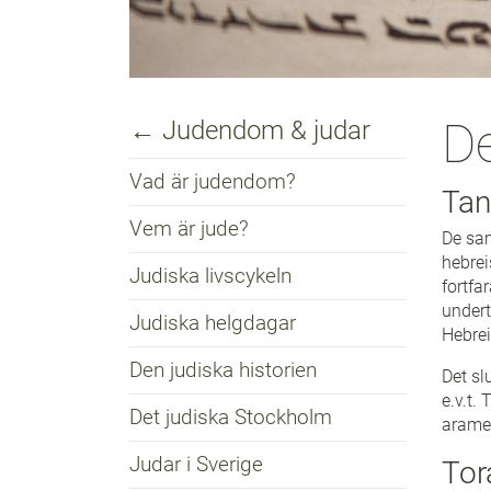
De
← Judendom & judar
Vad är judendom?
Tan
Vem är jude?
De sam
hebre
Judiska livscykeln
fortfa
undert
Judiska helgdagar
Hebrei
Den judiska historien
Det sl
e.v.t.
Det judiska Stockholm
aramei
Judar i Sverige
Tor