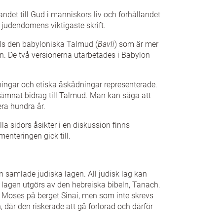
ndet till Gud i människors liv och förhållandet
judendomens viktigaste skrift.
els den babyloniska Talmud (
Bavli
) som är mer
. De två versionerna utarbetades i Babylon
ttningar och etiska åskådningar representerade.
 lämnat bidrag till Talmud. Man kan säga att
ra hundra år.
la sidors åsikter i en diskussion finns
menteringen gick till.
 samlade judiska lagen. All judisk lag kan
ga lagen utgörs av den hebreiska bibeln, Tanach.
l Moses på berget Sinai, men som inte skrevs
, där den riskerade att gå förlorad och därför