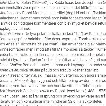
Sefer Mitzvot Katan
("SeMaK") av Rabbi Isaac ben Joseph från C
och innehåller även praktisk halakha, dvs hur det tillämpas i var
Mordechai
av Rabbi Mordecai ben Hillel (dog i Nürnberg, Tyskland
halachans tillkomst men också som källa för bestämda lagar. De
samtida och tidigare kommentarer och blev mycket betydelsefullt
upplaga av talmud.
Arba'ah Turim
("De fyra pelarna"; kallas också "Tur") av Rabbi J
Detta verk spårar halakhan från dess ursprung i Torah texten ö
och Alfasis "Hilchot haRif" (se ovan). Han använder sig av Maimo
ämnesområden men i motsatts till Maimonides så täcker "Tur" e
under hans livstid. (han lämnade t ex ut allt som rörde Templet i 
indelat i fyra huvud"pelare" och detta sätt används av så gott som
Orach Chajim:
Bön och ritualer, hemma och i synagogan under v
Joreh De'ah:
olika rituella påbud och förbud, kosherlagar, etc.
Even Ha'ezer
: giftermål, skillmässa, konvertering, och andra ämn
Choshen Mishpat:
Uppbyggnad och tillämpning av domstolar och 
domare, vem kan vara vittne och hur ska vittnena förhöras, etc.
Beit Yosef
och
Shulchan Aruch
av Rabbi Josef Karo (1488–1575). 
vilken Josef Karo spårar ursprung och utveckling av varje lag 
literaturen och konsulterar inte mindre än 32 olika auktoriteter.