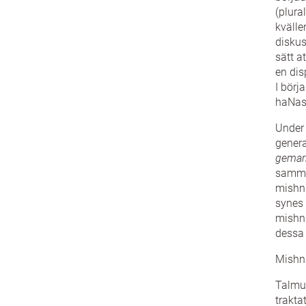
(plura
kvälle
diskus
sätt a
en dis
I börj
haNasi
Under 
genera
gemar
samman
mishna
synes 
mishna
dessa 
Mishn
Talmud
trakta