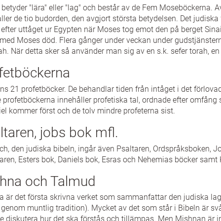
 betyder "lära" eller "lag" och består av de Fem Moseböckerna. Av
ller de tio budorden, den avgjort största betydelsen. Det judiska 
efter uttåget ur Egypten när Moses tog emot den på berget Sina
 med Moses död. Flera gånger under veckan under gudstjänstern
ah. När detta sker så använder man sig av en s.k. sefer torah, 
fetböckerna
nns 21 profetböcker. De behandlar tiden från intåget i det förlov
 profetböckerna innehåller profetiska tal, ordnade efter omfång 
el kommer först och de tolv mindre profeterna sist.
ltaren, jobs bok mfl.
ch, den judiska bibeln, ingår även Psaltaren, Ordspråksboken, J
aren, Esters bok, Daniels bok, Esras och Nehemias böcker samt
hna och Talmud
 är det första skrivna verket som sammanfattar den judiska lag
 genom muntlig tradition). Mycket av det som står i Bibeln är svår
e diskutera hur det ska förstås och tillämpas. Men Mishnan är in