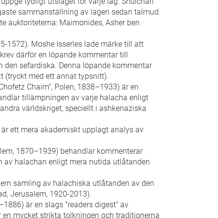
uppge tydligt utslaget för varje lag. Shulchan
gaste sammanställning av lagen sedan talmud.
aste auktoriteterna: Maimonides, Asher ben
-1572). Moshe Isserles lade märke till att
krev därför en löpande kommentar till
rån den sefardiska. Denna löpande kommentar
(tryckt med ett annat typsnitt).
"Chofetz Chaim", Polen, 1838–1933) är en
ndlar tillämpningen av varje halacha enligt
 andra världskriget, speciellt i ashkenaziska
 är ett mera akademiskt upplagt analys av
alem, 1870–1939) behandlar kommenterar
n av halachan enligt mera nutida utlåtanden
dern samling av halachiska utlåtanden av den
dad, Jerusalem, 1920-2013).
886) är en slags "readers digest" av
r en mycket strikta tolkningen och traditionerna