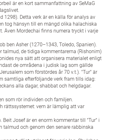
orbeil är en kort sammanfattning av SeMaG
dagslivet.
 1298). Detta verk är en källa för analys av
n tog hänsyn till en mängd olika halachiska
. Även Mordechai finns numera tryckt i varje
acob ben Asher (1270–1343, Toledo, Spanien).
ver talmud, de tidiga kommentarerna (Rishonim)
nides nya sätt att organisera materialet enligt
ndast de områdena i judisk lag som gällde
Jerusalem som förstördes år 70 v.t.). "Tur" är
 samtliga efterföljande verk fram tills idag:
eckans alla dagar, shabbat och helgdagar.
en som rör individen och familjen.
rättssystemet: vem är lämplig att var
Beit Josef är en enorm kommentar till "Tur" i
från talmud och genom den senare rabbinska