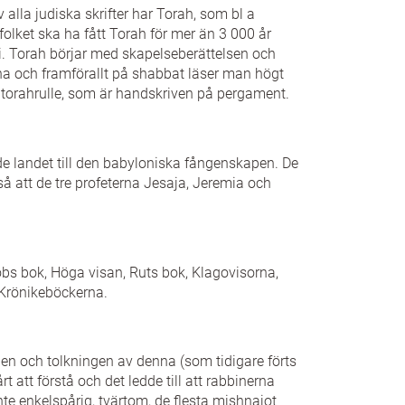
 alla judiska skrifter har Torah, som bl a
folket ska ha fått Torah för mer än 3 000 år
i. Torah börjar med skapelseberättelsen och
a och framförallt på shabbat läser man högt
en torahrulle, som är handskriven på pergament.
ade landet till den babyloniska fångenskapen. De
så att de tre profeterna Jesaja, Jeremia och
obs bok, Höga visan, Ruts bok, Klagovisorna,
 Krönikeböckerna.
en och tolkningen av denna (som tidigare förts
t att förstå och det ledde till att rabbinerna
te enkelspårig, tvärtom, de flesta mishnajot