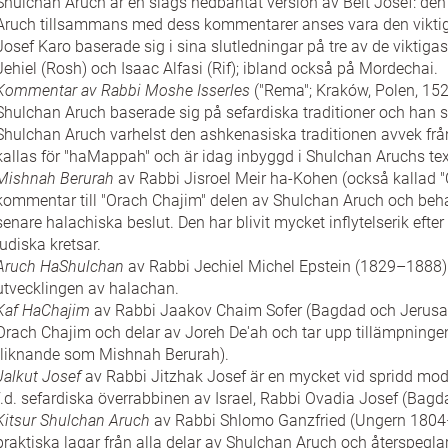
Shulchan Aruch är en slags nedbantat version av Beit Josef: den 
Aruch tillsammans med dess kommentarer anses vara den vikti
Josef Karo baserade sig i sina slutledningar på tre av de viktig
Jehiel (Rosh) och Isaac Alfasi (Rif); ibland också på Mordechai.
Kommentar av Rabbi Moshe Isserles
("Rema"; Kraków, Polen, 1525
Shulchan Aruch baserade sig på sefardiska traditioner och han s
Shulchan Aruch varhelst den ashkenasiska traditionen avvek f
kallas för "haMappah" och är idag inbyggd i Shulchan Aruchs text 
Mishnah Berurah
av Rabbi Jisroel Meir ha-Kohen (också kallad 
kommentar till "Orach Chajim" delen av Shulchan Aruch och beha
senare halachiska beslut. Den har blivit mycket inflytelserik efter
judiska kretsar.
Aruch HaShulchan
av Rabbi Jechiel Michel Epstein (1829–1888)
utvecklingen av halachan.
Kaf HaChajim
av Rabbi Jaakov Chaim Sofer (Bagdad och Jerus
Orach Chajim och delar av Joreh De'ah och tar upp tillämpninge
(liknande som Mishnah Berurah).
Jalkut Josef
av Rabbi Jitzhak Josef är en mycket vid spridd mo
f.d. sefardiska överrabbinen av Israel, Rabbi Ovadia Josef (Bag
Kitsur Shulchan Aruch
av Rabbi Shlomo Ganzfried (Ungern 1804–1
praktiska lagar från alla delar av Shulchan Aruch och återspegla