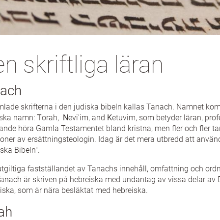
n skriftliga läran
ach
lade skrifterna i den judiska bibeln kallas Tanach. Namnet ko
iska namn:
T
orah,
N
evi'im, and
K
etuvim, som betyder läran, prof
rande höra
Gamla Testamentet bland kristna, men fler och fler ta
oner av ersättningsteologin. Idag är det mera utbredd att använd
ska Bibeln".
utgiltiga fastställandet av Tanachs innehåll, omfattning och ord
 Tanach är skriven på hebreiska med undantag av vissa delar av
ska, som är nära besläktat med hebreiska.
ah