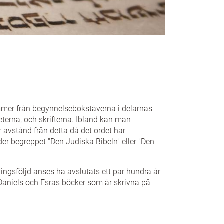
mmer från begynnelsebokstäverna i delarnas
eterna, och skrifterna. Ibland kan man
r avstånd från detta då det ordet har
er begreppet "Den Judiska Bibeln" eller "Den
ningsföljd anses ha avslutats ett par hundra år
 Daniels och Esras böcker som är skrivna på