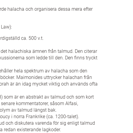
örde halacha och organisera dessa mera efter
 Law):
rdigställd ca. 500 v.t.
 det halachiska ämnen från talmud. Den citerar
kussionerna som ledde till den. Den finns tryckt
åller hela spektrum av halacha som den
4 böcker. Maimonides uttrycker halachan från
Torah är än idag mycket viktig och används ofta
) som är en abstrakt av talmud och som kort
r senare kommentatorer, såsom Alfasi,
volym av talmud längst bak.
cy i norra Frankrike (ca. 1200-talet).
ud och diskutera varenda för sig enligt talmud
a redan existerande lagkoder.