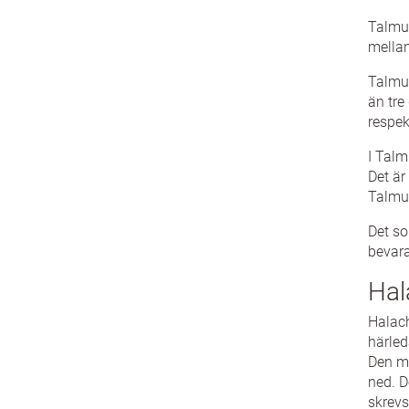
Talmud
mellan
Talmud
än tre
respek
I Talm
Det är
Talmud
Det so
bevara
Hal
Halach
härled
Den mu
ned. D
skrev