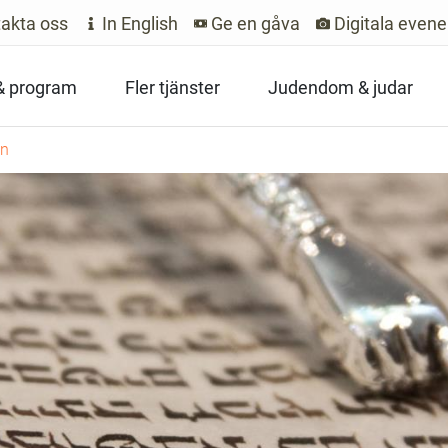
akta oss
In English
Ge en gåva
Digitala even
 & program
Fler tjänster
Judendom & judar
an