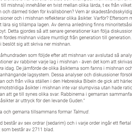
l till mishna) innehåller en tvist mellan olika lärda, t ex från vilk
n och därmed tiden för kvällsbönen? Vem är skadeståndsskyldig
sioner och i mishnan reflekterar olika åsikter. Varför? Eftersom 
tt lära sig tillämpa lagen. Av denna anledning finns minoritetsås
pyt. Detta gjordes så att senare generationer kan följa diskussio
an fördes mishnan vidare muntligt från generation till generation
 beslöt sig att skriva ner mishnan.
århundraden som följde efter att mishnan var avslutad så analy
tioner av rabbiner varje lag i mishnan - även det kom att skriva
ra
idag. De jämförde de olika åsikterna som fanns i mishnan och 
hängande lagsystem. Dessa analyser och diskussioner försökte
n och från vilka ställen i den Hebreiska Bibeln de gick att härled
motstridiga åsikter i mishnan inte var slumpvisa utan hade ratio
n att ge till synes olika svar. Rabbinerna i gemarran sammanfa
åsikter är uttryck för den levande Guden."
a och gemarra tillsammans formar
Talmud
.
 består av sex ordrar (sedarim) och i varje order ingår ett flert
t som består av 2711 blad.