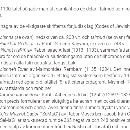
1100-talet började man att samla ihop de delar i talmud som r
n.
 några av de viktigaste skrifterna för judisk lag (Codes of Jewish
Mishna
(se ovan), nedskriven ca. 200 v.t. och
talmud
(se ovan) fä
Halakhot Gedolot
, av Rabbi Simeon Kayyara, skriven ca. 743 v.t.
Hilchot HaRif
, av Rabbi Isaac Alfasi (1013–1103), sammanfattar
ord för ord de halachiska slutledningarna utan de tillhörande dis
i nästan alla talmudtraktat längst bak.
Mishneh Torah
av Maimonides, Rambam, (1135–1204). Den inneh
finns i talmud, organiserad i ett logiskt system som består av 1
talmud med egna ord istället för att citerar ordagrant. Mishneh 
av rättslärda och rabbiner.
Kommentar av Rosh
, Rabbi Asher ben Jehiel (1250?/1259?–1328
och precis formulerar den slutgiltiga halachan men också citera
Maimonides och andra. Även denna finns numera tryckt i varje 
Sefer Mitzvot Gadol
("SeMaG") av Rabbi Moses ben Jacob från Cou
"SeMaG" är strukturerad runt de 365 negativa och 248 positive b
med hjälp av kommentarer från t ex Rashi och Tosafot) och andr