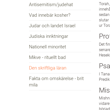
Torah,
Antisemitism/judehat
innehå
Vad innebär kosher?
sedan 
slutar
Judar och landet Israel
ur Tor
Pro
Judiska inriktningar
Det fi
Nationell minoritet
senare
Heseki
Mikve - rituellt bad
Psa
Den skriftliga läran
I Tana
Fakta om omskärelse - brit
Predik
mila
Mis
Mishna
vidare
börjad