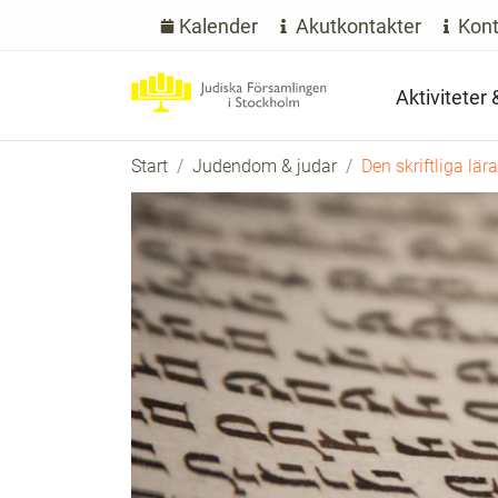
Kalender
Akutkontakter
Kont
Aktiviteter
Start
Judendom & judar
Den skriftliga lär