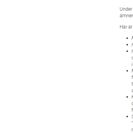
Under 
ämne
Här är