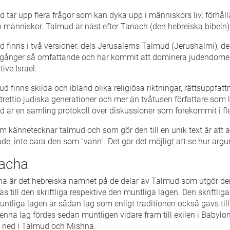
 tar upp flera frågor som kan dyka upp i människors liv: förhålla
 människor. Talmud är näst efter Tanach (den hebreiska bibeln) 
 finns i två versioner: dels Jerusalems Talmud (Jerushalmi), d
 gånger så omfattande och har kommit att dominera judendomen
tive Israel.
ud finns skilda och ibland olika religiösa riktningar, rättsuppfa
 trettio judiska generationer och mer än tvåtusen författare som
 är en samling protokoll över diskussioner som förekommit i fle
m kännetecknar talmud och som gör den till en unik text är att al
de, inte bara den som "vann". Det gör det möjligt att se hur argu
acha
a är det hebreiska namnet på de delar av Talmud som utgör den
as till den skriftliga respektive den muntliga lagen. Den skriftli
ntliga lagen är sådan lag som enligt traditionen också gavs til
enna lag fördes sedan muntligen vidare fram till exilen i Babylon
s ned i Talmud och Mishna.