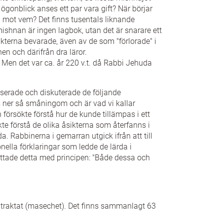
et ögonblick anses ett par vara gift? När börjar
 mot vem? Det finns tusentals liknande
mishnan är ingen lagbok, utan det är snarare ett
ikterna bevarade, även av de som "förlorade" i
nen och därifrån dra läror.
. Men det var ca. år 220 v.t. då Rabbi Jehuda
serade och diskuterade de följande
s ner så småningom och är vad vi kallar
försökte förstå hur de kunde tillämpas i ett
 förstå de olika åsikterna som återfanns i
a. Rabbinerna i gemarran utgick ifrån att till
nella förklaringar som ledde de lärda i
ttade detta med principen: "Både dessa och
al traktat (masechet). Det finns sammanlagt 63