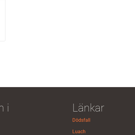
a
 i
Länkar
Dödsfall
Luach