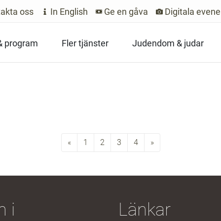
akta oss
In English
Ge en gåva
Digitala even
 & program
Fler tjänster
Judendom & judar
«
Previous
1
2
3
4
»
Next
 i
Länkar