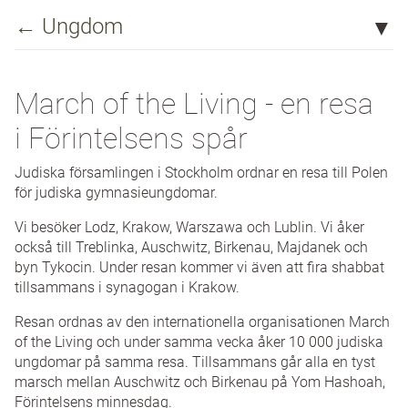
← Ungdom
March of the Living - en resa i Förintelsens spår
March of the Living - en resa
Noam ungdomsförening
i Förintelsens spår
NyaJF - pubar & fester
Judiska församlingen i Stockholm ordnar en resa till Polen
Andra ungdomsprogram
för judiska gymnasieungdomar.
Evenemang för ungdomar
Vi besöker Lodz, Krakow, Warszawa och Lublin. Vi åker
också till Treblinka, Auschwitz, Birkenau, Majdanek och
BBYO
byn Tykocin. Under resan kommer vi även att fira shabbat
tillsammans i synagogan i Krakow.
Bnei Akiva
Resan ordnas av den internationella organisationen March
of the Living och under samma vecka åker 10 000 judiska
ungdomar på samma resa. Tillsammans går alla en tyst
marsch mellan Auschwitz och Birkenau på Yom Hashoah,
Förintelsens minnesdag.