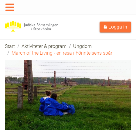
Logga in
Start
Aktiviteter & program
Ungdom
March of the Living - en resa i Förintelsens spår