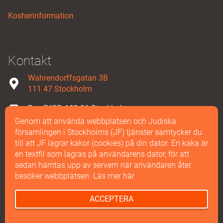
Kosherinformation
Kontakt
Wahrendorffsgatan 3B
111 47 Stockholm
Box 7427, 103 91 Stockholm
Genom att använda webbplatsen och Judiska
08-587 858 00
församlingen i Stockholms (JF) tjänster samtycker du
till att JF lagrar kakor (cookies) på din dator. En kaka är
Maila oss
en textfil som lagras på användarens dator, för att
sedan hämtas upp av servern när användaren åter
besöker webbplatsen.
Läs mer här
© 2026 Judiska Församlingen Stockholm | Alla rättigheter förbehålls.
ACCEPTERA