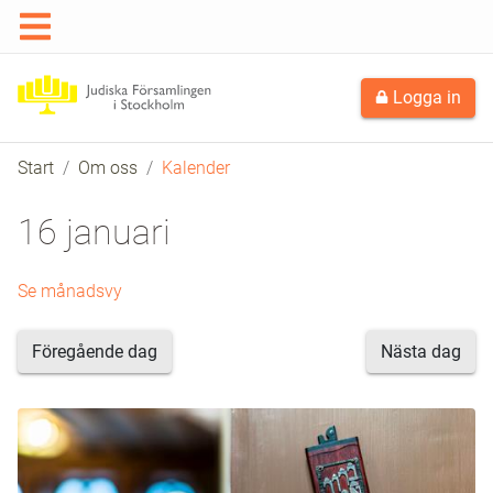
Logga in
Start
Om oss
Kalender
16 januari
Se månadsvy
Föregående dag
Nästa dag