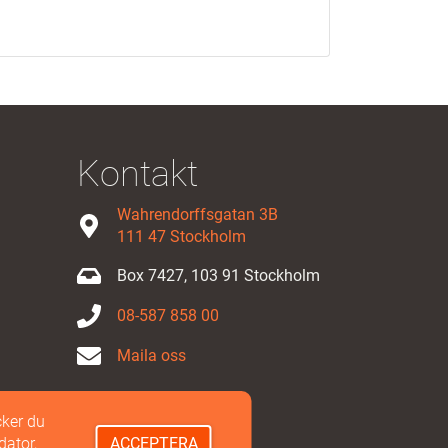
Kontakt
Wahrendorffsgatan 3B
111 47 Stockholm
Box 7427, 103 91 Stockholm
08-587 858 00
Maila oss
ker du
dator,
ACCEPTERA