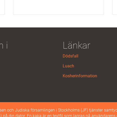
 i
Länkar
Dödsfall
Luach
Kosherinformation
n och Judiska församlingen i Stockholms (JF) tjänster samtyc
© 2026 Judiska Församlingen Stockholm | Alla rättigheter förbehålls.
es) på din dator. En kaka är en textfil som lagras på användarens 