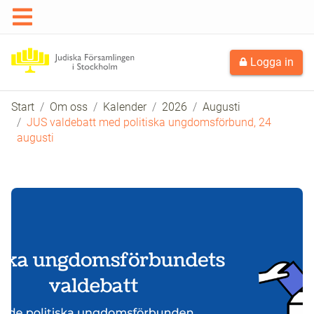
Logga in
Start
Om oss
Kalender
2026
Augusti
JUS valdebatt med politiska ungdomsförbund, 24
augusti