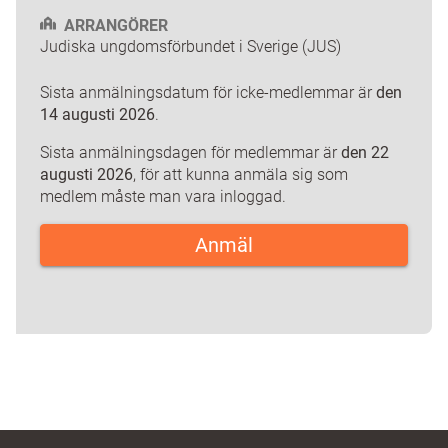
ARRANGÖRER
Judiska ungdomsförbundet i Sverige (JUS)
Sista anmälningsdatum för icke-medlemmar är
den
14 augusti 2026
.
Sista anmälningsdagen för medlemmar är
den 22
augusti 2026
, för att kunna anmäla sig som
medlem måste man vara inloggad.
Anmäl
OBS! Anmäl endast en person/anmälan
Vi samlar in ditt namn, adress och
telefonnummer för att kunna kommunicera
med dig kring evenemanget, och för att
kunna kontrollera att det är de anmälda
personerna som kommer.