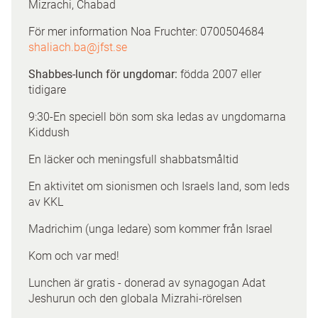
Mizrachi, Chabad
För mer information Noa Fruchter: 0700504684
shaliach.ba@jfst.se
Shabbes-lunch för ungdomar:
födda 2007 eller
tidigare
9:30-En speciell bön som ska ledas av ungdomarna
Kiddush
En läcker och meningsfull shabbatsmåltid
En aktivitet om sionismen och Israels land, som leds
av KKL
Madrichim (unga ledare) som kommer från Israel
Kom och var med!
Lunchen är gratis - donerad av synagogan Adat
Jeshurun och den globala Mizrahi-rörelsen