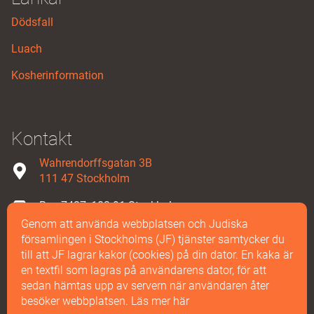
Dödsfall
Luach
Kosherinformation
Kontakt
Wahrendorffsgatan 3B
111 47 Stockholm
Box 7427, 103 91 Stockholm
Genom att använda webbplatsen och Judiska
08-587 858 00
församlingen i Stockholms (JF) tjänster samtycker du
till att JF lagrar kakor (cookies) på din dator. En kaka är
Maila oss
en textfil som lagras på användarens dator, för att
sedan hämtas upp av servern när användaren åter
besöker webbplatsen.
Läs mer här