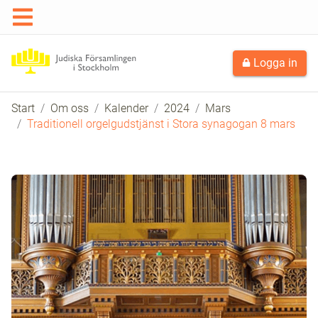
Logga in
Start
Om oss
Kalender
2024
Mars
Traditionell orgelgudstjänst i Stora synagogan 8 mars