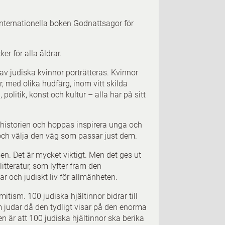
 internationella boken Godnattsagor för
er för alla åldrar.
av judiska kvinnor porträtteras. Kvinnor
lar, med olika hudfärg, inom vitt skilda
litik, konst och kultur – alla har på sitt
ill historien och hoppas inspirera unga och
a och välja den väg som passar just dem.
sen. Det är mycket viktigt. Men det ges ut
slitteratur, som lyfter fram den
r och judiskt liv för allmänheten.
ism. 100 judiska hjältinnor bidrar till
m judar då den tydligt visar på den enorma
n är att 100 judiska hjältinnor ska berika