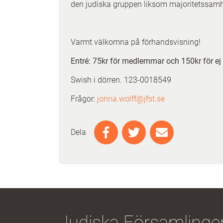
den judiska gruppen liksom majoritetssamhäl
Varmt välkomna på förhandsvisning!
Entré: 75kr för medlemmar och 150kr för ej
Swish i dörren. 123-0018549
Frågor:
jonna.wolff@jfst.se
Dela
Judiska Församlingen