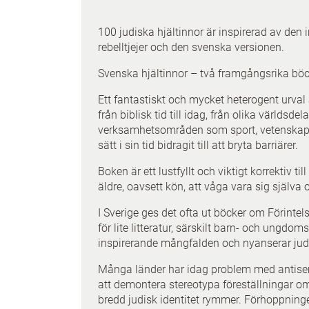
100 judiska hjältinnor är inspirerad av den
rebelltjejer och den svenska versionen.
Svenska hjältinnor – två framgångsrika böck
Ett fantastiskt och mycket heterogent urval 
från biblisk tid till idag, från olika världsde
verksamhetsområden som sport, vetenskap, po
sätt i sin tid bidragit till att bryta barriärer.
Boken är ett lustfyllt och viktigt korrektiv t
äldre, oavsett kön, att våga vara sig själv
I Sverige ges det ofta ut böcker om Förintel
för lite litteratur, särskilt barn- och ungdom
inspirerande mångfalden och nyanserar juda
Många länder har idag problem med antisemit
att demontera stereotypa föreställningar o
bredd judisk identitet rymmer. Förhoppninge