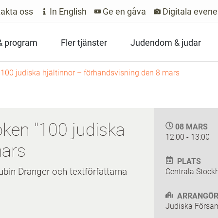
akta oss
In English
Ge en gåva
Digitala even
 & program
Fler tjänster
Judendom & judar
100 judiska hjältinnor – förhandsvisning den 8 mars
ken "100 judiska
08 MARS
12:00 - 13:00
mars
PLATS
Rubin Dranger och
textförfattarna
Centrala Stock
ARRANGÖR
Judiska Försam