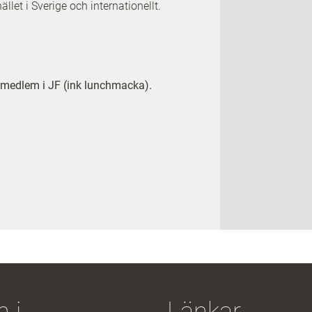
let i Sverige och internationellt.
 medlem i JF (ink lunchmacka).
 i
Länkar