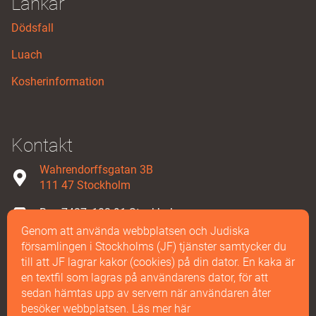
Länkar
Dödsfall
Luach
Kosherinformation
Kontakt
Wahrendorffsgatan 3B
111 47 Stockholm
Box 7427, 103 91 Stockholm
Genom att använda webbplatsen och Judiska
08-587 858 00
församlingen i Stockholms (JF) tjänster samtycker du
till att JF lagrar kakor (cookies) på din dator. En kaka är
Maila oss
en textfil som lagras på användarens dator, för att
sedan hämtas upp av servern när användaren åter
besöker webbplatsen.
Läs mer här