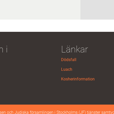
 i
Länkar
Dödsfall
Luach
Kosherinformation
n och Judiska församlingen i Stockholms (JF) tjänster samtyc