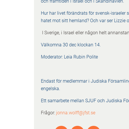
och framtiden i Israel och i Skandinavien.
Hur har livet förändrats för svensk-israele
hatet mot sitt hemland? Och var ser Lizzie o
I Sverige, i Israel eller någon helt annansta
Välkomna 30 dec klockan 14.
Moderator: Leia Rubin Polite
Endast för medlemmar i Judiska Församling
engelska.
Ett samarbete mellan SJUF och Judiska Fö
Frågor:
jonna.wolff@jfst.se