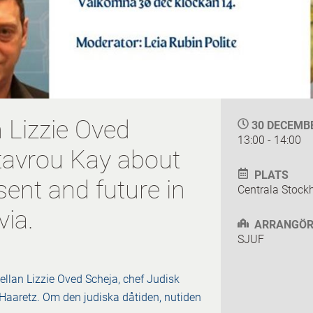
 Lizzie Oved
30 DECEMB
13:00 - 14:00
tavrou Kay about
PLATS
sent and future in
Centrala Stock
via.
ARRANGÖR
SJUF
ellan Lizzie Oved Scheja, chef Judisk
r Haaretz. Om den judiska dåtiden, nutiden