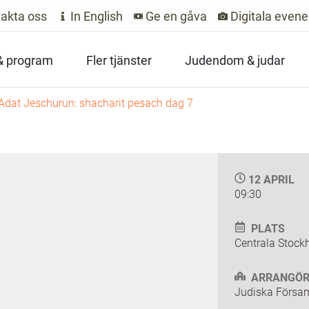
akta oss
In English
Ge en gåva
Digitala even
 & program
Fler tjänster
Judendom & judar
Adat Jeschurun: shacharit pesach dag 7
12 APRIL
09:30
PLATS
Centrala Stock
ARRANGÖR
Judiska Försam