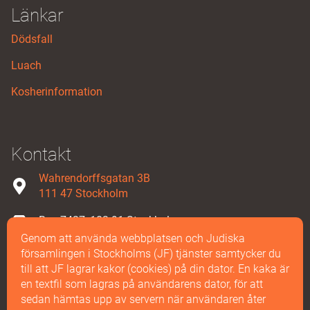
Länkar
Dödsfall
Luach
Kosherinformation
Kontakt
Wahrendorffsgatan 3B
111 47 Stockholm
Box 7427, 103 91 Stockholm
Genom att använda webbplatsen och Judiska
08-587 858 00
församlingen i Stockholms (JF) tjänster samtycker du
till att JF lagrar kakor (cookies) på din dator. En kaka är
Maila oss
en textfil som lagras på användarens dator, för att
sedan hämtas upp av servern när användaren åter