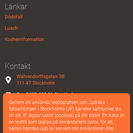
Länkar
Dödsfall
Luach
Kosherinformation
Kontakt
Wahrendorffsgatan 3B
111 47 Stockholm
Box 7427, 103 91 Stockholm
Genom att använda webbplatsen och Judiska
08-587 858 00
församlingen i Stockholms (JF) tjänster samtycker du
till att JF lagrar kakor (cookies) på din dator. En kaka är
Maila oss
en textfil som lagras på användarens dator, för att
sedan hämtas upp av servern när användaren åter