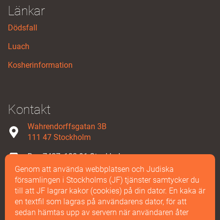
Länkar
Dödsfall
Luach
Kosherinformation
Kontakt
Wahrendorffsgatan 3B
111 47 Stockholm
Box 7427, 103 91 Stockholm
Genom att använda webbplatsen och Judiska
08-587 858 00
församlingen i Stockholms (JF) tjänster samtycker du
till att JF lagrar kakor (cookies) på din dator. En kaka är
Maila oss
en textfil som lagras på användarens dator, för att
sedan hämtas upp av servern när användaren åter