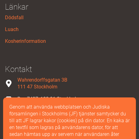
Länkar
Dödsfall
Luach
Kosherinformation
Kontakt
Wahrendorffsgatan 3B
111 47 Stockholm
Box 7427, 103 91 Stockholm
Genom att använda webbplatsen och Judiska
08-587 858 00
församlingen i Stockholms (JF) tjänster samtycker du
till att JF lagrar kakor (cookies) på din dator. En kaka är
Maila oss
en textfil som lagras på användarens dator, för att
sedan hämtas upp av servern när användaren åter