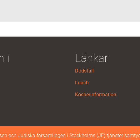
 i
Länkar
Dödsfall
Luach
Kosherinformation
n och Judiska församlingen i Stockholms (JF) tjänster samtyc