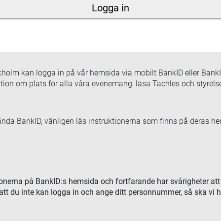
Logga in
olm kan logga in på vår hemsida via mobilt BankID eller BankID 
ion om plats för alla våra evenemang, läsa Tachles och styrelse
vända BankID, vänligen läs instruktionerna som finns på deras h
ionerna på BankID:s hemsida och fortfarande har svårigheter att
att du inte kan logga in och ange ditt personnummer, så ska vi 