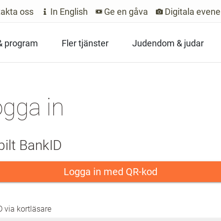
akta oss
In English
Ge en gåva
Digitala even
 & program
Fler tjänster
Judendom & judar
gga in
ilt BankID
Logga in med QR-kod
 via kortläsare