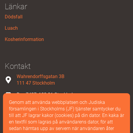
Länkar
Dödsfall
Luach
Kosherinformation
Kontakt
Wahrendorffsgatan 3B
111 47 Stockholm
Box 7427, 103 91 Stockholm
Genom att använda webbplatsen och Judiska
08-587 858 00
församlingen i Stockholms (JF) tjänster samtycker du
till att JF lagrar kakor (cookies) på din dator. En kaka är
Maila oss
en textfil som lagras på användarens dator, för att
sedan hämtas upp av servern när användaren åter