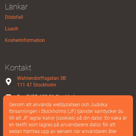
Länkar
Dödsfall
Luach
Kosherinformation
Kontakt
Wahrendorffsgatan 3B
111 47 Stockholm
Box 7427, 103 91 Stockholm
Genom att använda webbplatsen och Judiska
08-587 858 00
församlingen i Stockholms (JF) tjänster samtycker du
till att JF lagrar kakor (cookies) på din dator. En kaka är
Maila oss
en textfil som lagras på användarens dator, för att
sedan hämtas upp av servern när användaren åter