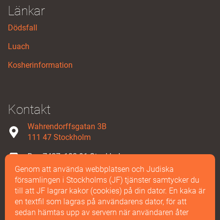
Länkar
Dödsfall
Luach
Kosherinformation
Kontakt
Wahrendorffsgatan 3B
111 47 Stockholm
Box 7427, 103 91 Stockholm
Genom att använda webbplatsen och Judiska
08-587 858 00
församlingen i Stockholms (JF) tjänster samtycker du
till att JF lagrar kakor (cookies) på din dator. En kaka är
Maila oss
en textfil som lagras på användarens dator, för att
sedan hämtas upp av servern när användaren åter