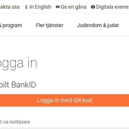
akta oss
In English
Ge en gåva
Digitala even
 & program
Fler tjänster
Judendom & judar
gga in
ilt BankID
Logga in med QR-kod
 via kortläsare