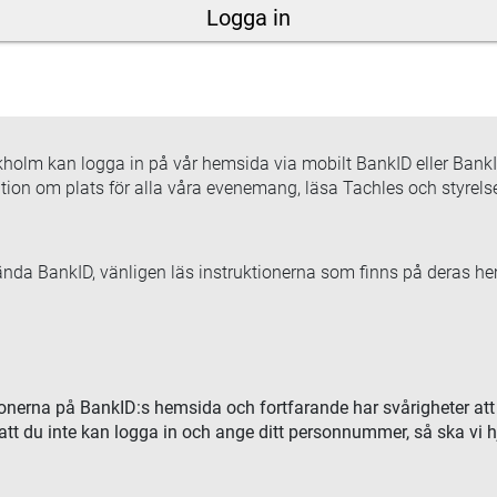
Logga in
olm kan logga in på vår hemsida via mobilt BankID eller BankID 
ion om plats för alla våra evenemang, läsa Tachles och styrelse
vända BankID, vänligen läs instruktionerna som finns på deras h
ionerna på BankID:s hemsida och fortfarande har svårigheter att
att du inte kan logga in och ange ditt personnummer, så ska vi 