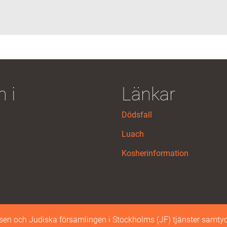
 i
Länkar
Dödsfall
Luach
Kosherinformation
n och Judiska församlingen i Stockholms (JF) tjänster samtyc