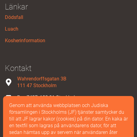
Länkar
Dödsfall
Luach
Kosherinformation
Kontakt
Wahrendorffsgatan 3B
111 47 Stockholm
Box 7427, 103 91 Stockholm
Genom att använda webbplatsen och Judiska
08-587 858 00
församlingen i Stockholms (JF) tjänster samtycker du
till att JF lagrar kakor (cookies) på din dator. En kaka är
Maila oss
en textfil som lagras på användarens dator, för att
sedan hämtas upp av servern när användaren åter