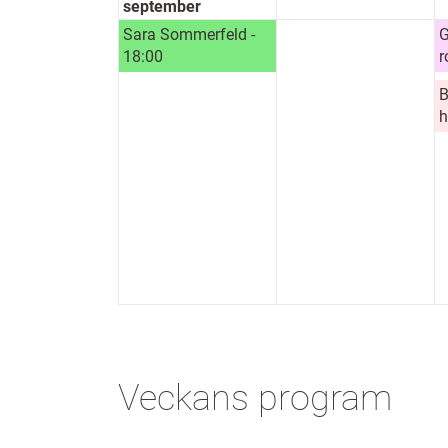
september
Sara Sommerfeld -
G
18:00
r
B
h
Veckans program