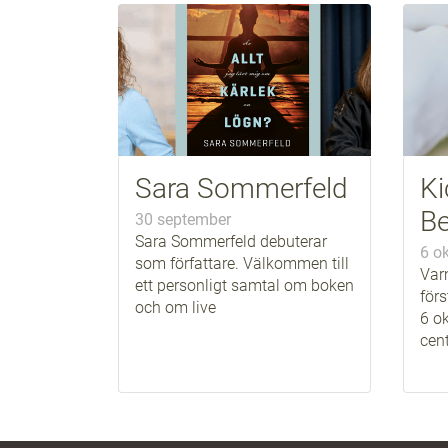
Sara Sommerfeld
Ki
Be
30 september
Sara Sommerfeld debuterar
6 o
som författare. Välkommen till
Var
ett personligt samtal om boken
för
och om live
6 ok
cent