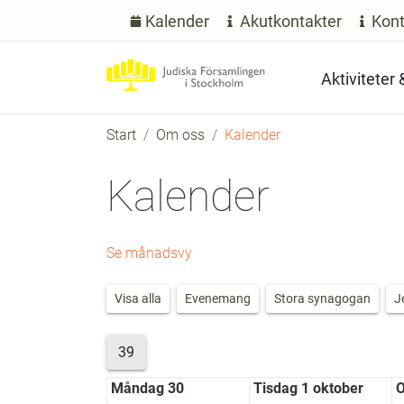
Kalender
Akutkontakter
Kont
Aktiviteter
Start
Om oss
Kalender
Kalender
Se månadsvy
Visa alla
Evenemang
Stora synagogan
J
39
Måndag 30
Tisdag 1 oktober
O