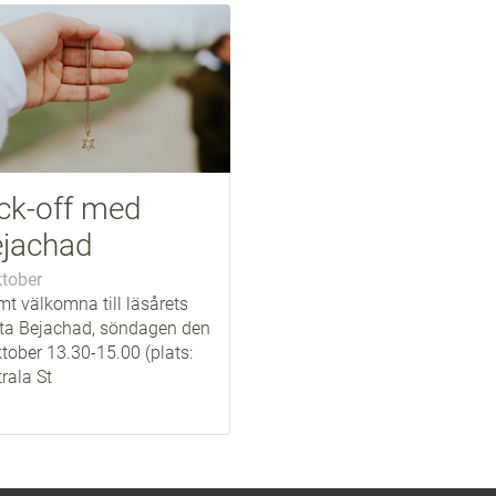
ck-off med
jachad
ktober
mt välkomna till läsårets
sta Bejachad, söndagen den
tober 13.30-15.00 (plats:
rala St